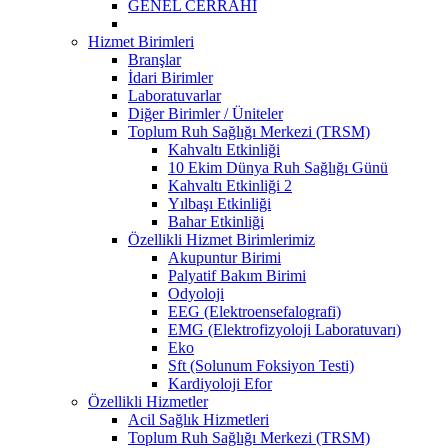
GENEL CERRAHİ
Hizmet Birimleri
Branşlar
İdari Birimler
Laboratuvarlar
Diğer Birimler / Üniteler
Toplum Ruh Sağlığı Merkezi (TRSM)
Kahvaltı Etkinliği
10 Ekim Dünya Ruh Sağlığı Günü
Kahvaltı Etkinliği 2
Yılbaşı Etkinliği
Bahar Etkinliği
Özellikli Hizmet Birimlerimiz
Akupuntur Birimi
Palyatif Bakım Birimi
Odyoloji
EEG (Elektroensefalografi)
EMG (Elektrofizyoloji Laboratuvarı)
Eko
Sft (Solunum Foksiyon Testi)
Kardiyoloji Efor
Özellikli Hizmetler
Acil Sağlık Hizmetleri
Toplum Ruh Sağlığı Merkezi (TRSM)