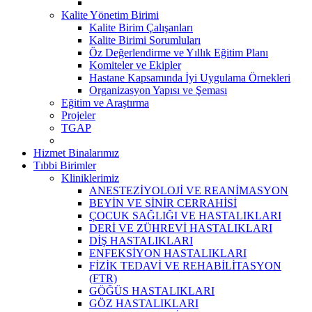
Kalite Yönetim Birimi
Kalite Birim Çalışanları
Kalite Birimi Sorumluları
Öz Değerlendirme ve Yıllık Eğitim Planı
Komiteler ve Ekipler
Hastane Kapsamında İyi Uygulama Örnekleri
Organizasyon Yapısı ve Şeması
Eğitim ve Araştırma
Projeler
TGAP
Hizmet Binalarımız
Tıbbi Birimler
Kliniklerimiz
ANESTEZİYOLOJİ VE REANİMASYON
BEYİN VE SİNİR CERRAHİSİ
ÇOCUK SAĞLIĞI VE HASTALIKLARI
DERİ VE ZÜHREVİ HASTALIKLARI
DİŞ HASTALIKLARI
ENFEKSİYON HASTALIKLARI
FİZİK TEDAVİ VE REHABİLİTASYON
(FTR)
GÖĞÜS HASTALIKLARI
GÖZ HASTALIKLARI