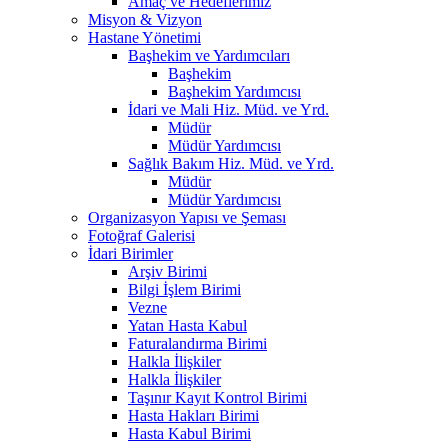
Amaç ve Hedeflerimiz
Misyon & Vizyon
Hastane Yönetimi
Başhekim ve Yardımcıları
Başhekim
Başhekim Yardımcısı
İdari ve Mali Hiz. Müd. ve Yrd.
Müdür
Müdür Yardımcısı
Sağlık Bakım Hiz. Müd. ve Yrd.
Müdür
Müdür Yardımcısı
Organizasyon Yapısı ve Şeması
Fotoğraf Galerisi
İdari Birimler
Arşiv Birimi
Bilgi İşlem Birimi
Vezne
Yatan Hasta Kabul
Faturalandırma Birimi
Halkla İlişkiler
Halkla İlişkiler
Taşınır Kayıt Kontrol Birimi
Hasta Hakları Birimi
Hasta Kabul Birimi