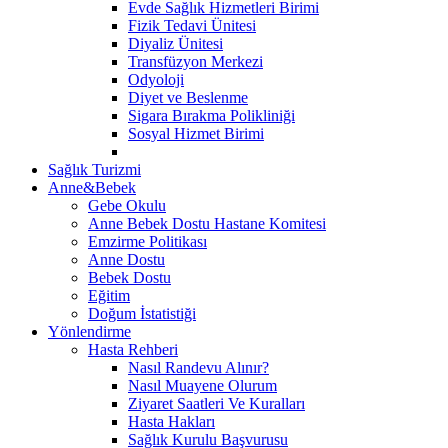
Evde Sağlık Hizmetleri Birimi
Fizik Tedavi Ünitesi
Diyaliz Ünitesi
Transfüzyon Merkezi
Odyoloji
Diyet ve Beslenme
Sigara Bırakma Polikliniği
Sosyal Hizmet Birimi
Sağlık Turizmi
Anne&Bebek
Gebe Okulu
Anne Bebek Dostu Hastane Komitesi
Emzirme Politikası
Anne Dostu
Bebek Dostu
Eğitim
Doğum İstatistiği
Yönlendirme
Hasta Rehberi
Nasıl Randevu Alınır?
Nasıl Muayene Olurum
Ziyaret Saatleri Ve Kuralları
Hasta Hakları
Sağlık Kurulu Başvurusu