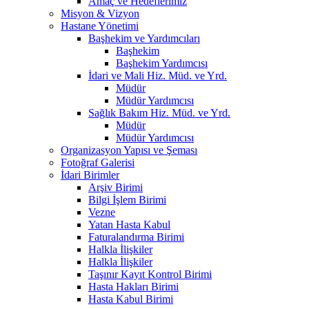
Amaç ve Hedeflerimiz
Misyon & Vizyon
Hastane Yönetimi
Başhekim ve Yardımcıları
Başhekim
Başhekim Yardımcısı
İdari ve Mali Hiz. Müd. ve Yrd.
Müdür
Müdür Yardımcısı
Sağlık Bakım Hiz. Müd. ve Yrd.
Müdür
Müdür Yardımcısı
Organizasyon Yapısı ve Şeması
Fotoğraf Galerisi
İdari Birimler
Arşiv Birimi
Bilgi İşlem Birimi
Vezne
Yatan Hasta Kabul
Faturalandırma Birimi
Halkla İlişkiler
Halkla İlişkiler
Taşınır Kayıt Kontrol Birimi
Hasta Hakları Birimi
Hasta Kabul Birimi