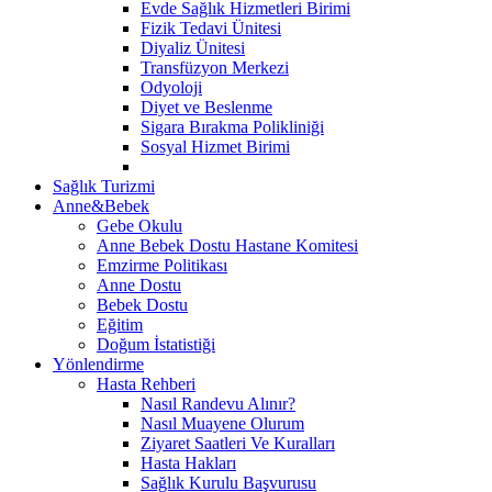
Evde Sağlık Hizmetleri Birimi
Fizik Tedavi Ünitesi
Diyaliz Ünitesi
Transfüzyon Merkezi
Odyoloji
Diyet ve Beslenme
Sigara Bırakma Polikliniği
Sosyal Hizmet Birimi
Sağlık Turizmi
Anne&Bebek
Gebe Okulu
Anne Bebek Dostu Hastane Komitesi
Emzirme Politikası
Anne Dostu
Bebek Dostu
Eğitim
Doğum İstatistiği
Yönlendirme
Hasta Rehberi
Nasıl Randevu Alınır?
Nasıl Muayene Olurum
Ziyaret Saatleri Ve Kuralları
Hasta Hakları
Sağlık Kurulu Başvurusu