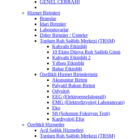
GENEL CERRAHİ
Hizmet Birimleri
Branşlar
İdari Birimler
Laboratuvarlar
Diğer Birimler / Üniteler
Toplum Ruh Sağlığı Merkezi (TRSM)
Kahvaltı Etkinliği
10 Ekim Dünya Ruh Sağlığı Günü
Kahvaltı Etkinliği 2
Yılbaşı Etkinliği
Bahar Etkinliği
Özellikli Hizmet Birimlerimiz
Akupuntur Birimi
Palyatif Bakım Birimi
Odyoloji
EEG (Elektroensefalografi)
EMG (Elektrofizyoloji Laboratuvarı)
Eko
Sft (Solunum Foksiyon Testi)
Kardiyoloji Efor
Özellikli Hizmetler
Acil Sağlık Hizmetleri
Toplum Ruh Sağlığı Merkezi (TRSM)