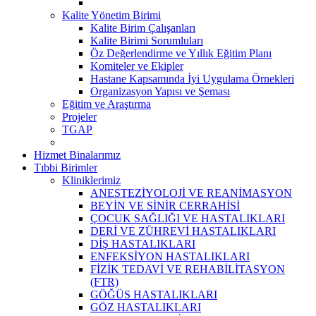
Kalite Yönetim Birimi
Kalite Birim Çalışanları
Kalite Birimi Sorumluları
Öz Değerlendirme ve Yıllık Eğitim Planı
Komiteler ve Ekipler
Hastane Kapsamında İyi Uygulama Örnekleri
Organizasyon Yapısı ve Şeması
Eğitim ve Araştırma
Projeler
TGAP
Hizmet Binalarımız
Tıbbi Birimler
Kliniklerimiz
ANESTEZİYOLOJİ VE REANİMASYON
BEYİN VE SİNİR CERRAHİSİ
ÇOCUK SAĞLIĞI VE HASTALIKLARI
DERİ VE ZÜHREVİ HASTALIKLARI
DİŞ HASTALIKLARI
ENFEKSİYON HASTALIKLARI
FİZİK TEDAVİ VE REHABİLİTASYON
(FTR)
GÖĞÜS HASTALIKLARI
GÖZ HASTALIKLARI