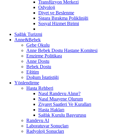
Transfüzyon Merkezi
Odyoloji
Diyet ve Beslenme
Sigara Bırakma Polikliniği
Sosyal Hizmet Birimi
Sağlık Turizmi
Anne&Bebek
Gebe Okulu
Anne Bebek Dostu Hastane Komitesi
Emzirme Politikası
Anne Dostu
Bebek Dostu
Eğitim
Doğum İstatistiği
Yönlendirme
Hasta Rehberi
Nasıl Randevu Alınır?
Nasıl Muayene Olurum
Ziyaret Saatleri Ve Kuralları
Hasta Hakları
Sağlık Kurulu Başvurusu
Randevu Al
Laboratuvar Sonuçları
Radyoloji Sonuçları