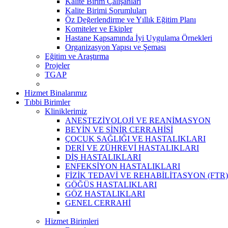
Kalite Birim Çalışanları
Kalite Birimi Sorumluları
Öz Değerlendirme ve Yıllık Eğitim Planı
Komiteler ve Ekipler
Hastane Kapsamında İyi Uygulama Örnekleri
Organizasyon Yapısı ve Şeması
Eğitim ve Araştırma
Projeler
TGAP
Hizmet Binalarımız
Tıbbi Birimler
Kliniklerimiz
ANESTEZİYOLOJİ VE REANİMASYON
BEYİN VE SİNİR CERRAHİSİ
ÇOCUK SAĞLIĞI VE HASTALIKLARI
DERİ VE ZÜHREVİ HASTALIKLARI
DİŞ HASTALIKLARI
ENFEKSİYON HASTALIKLARI
FİZİK TEDAVİ VE REHABİLİTASYON (FTR)
GÖĞÜS HASTALIKLARI
GÖZ HASTALIKLARI
GENEL CERRAHİ
Hizmet Birimleri