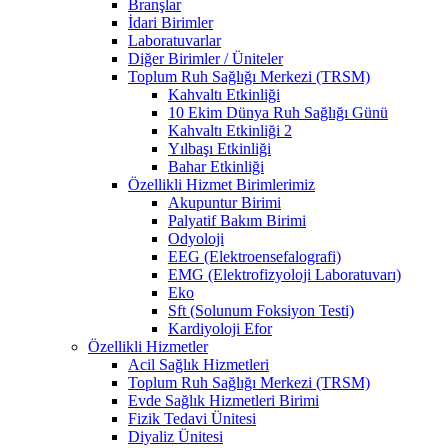
Branşlar
İdari Birimler
Laboratuvarlar
Diğer Birimler / Üniteler
Toplum Ruh Sağlığı Merkezi (TRSM)
Kahvaltı Etkinliği
10 Ekim Dünya Ruh Sağlığı Günü
Kahvaltı Etkinliği 2
Yılbaşı Etkinliği
Bahar Etkinliği
Özellikli Hizmet Birimlerimiz
Akupuntur Birimi
Palyatif Bakım Birimi
Odyoloji
EEG (Elektroensefalografi)
EMG (Elektrofizyoloji Laboratuvarı)
Eko
Sft (Solunum Foksiyon Testi)
Kardiyoloji Efor
Özellikli Hizmetler
Acil Sağlık Hizmetleri
Toplum Ruh Sağlığı Merkezi (TRSM)
Evde Sağlık Hizmetleri Birimi
Fizik Tedavi Ünitesi
Diyaliz Ünitesi