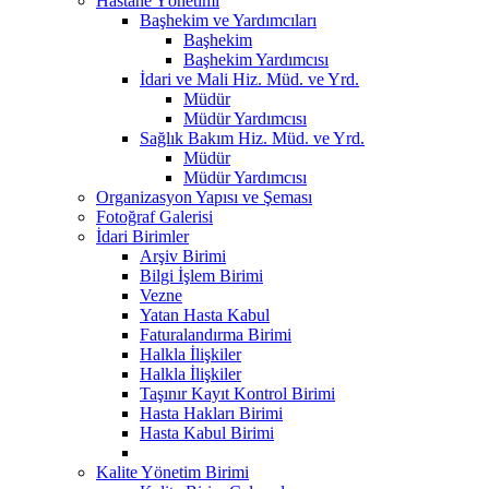
Hastane Yönetimi
Başhekim ve Yardımcıları
Başhekim
Başhekim Yardımcısı
İdari ve Mali Hiz. Müd. ve Yrd.
Müdür
Müdür Yardımcısı
Sağlık Bakım Hiz. Müd. ve Yrd.
Müdür
Müdür Yardımcısı
Organizasyon Yapısı ve Şeması
Fotoğraf Galerisi
İdari Birimler
Arşiv Birimi
Bilgi İşlem Birimi
Vezne
Yatan Hasta Kabul
Faturalandırma Birimi
Halkla İlişkiler
Halkla İlişkiler
Taşınır Kayıt Kontrol Birimi
Hasta Hakları Birimi
Hasta Kabul Birimi
Kalite Yönetim Birimi