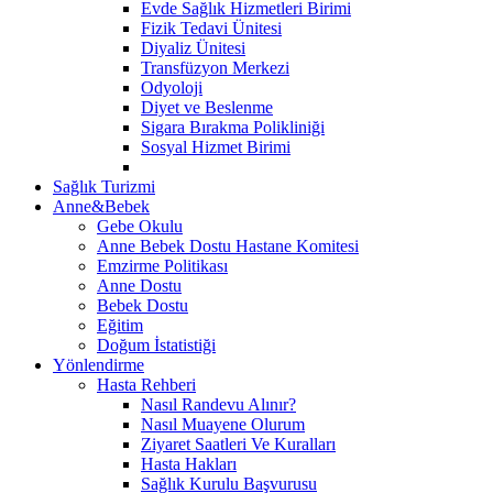
Evde Sağlık Hizmetleri Birimi
Fizik Tedavi Ünitesi
Diyaliz Ünitesi
Transfüzyon Merkezi
Odyoloji
Diyet ve Beslenme
Sigara Bırakma Polikliniği
Sosyal Hizmet Birimi
Sağlık Turizmi
Anne&Bebek
Gebe Okulu
Anne Bebek Dostu Hastane Komitesi
Emzirme Politikası
Anne Dostu
Bebek Dostu
Eğitim
Doğum İstatistiği
Yönlendirme
Hasta Rehberi
Nasıl Randevu Alınır?
Nasıl Muayene Olurum
Ziyaret Saatleri Ve Kuralları
Hasta Hakları
Sağlık Kurulu Başvurusu