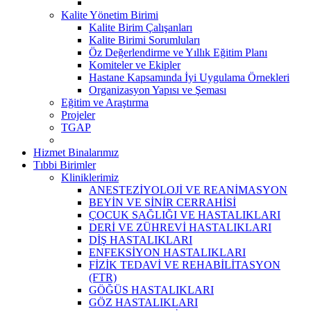
Kalite Yönetim Birimi
Kalite Birim Çalışanları
Kalite Birimi Sorumluları
Öz Değerlendirme ve Yıllık Eğitim Planı
Komiteler ve Ekipler
Hastane Kapsamında İyi Uygulama Örnekleri
Organizasyon Yapısı ve Şeması
Eğitim ve Araştırma
Projeler
TGAP
Hizmet Binalarımız
Tıbbi Birimler
Kliniklerimiz
ANESTEZİYOLOJİ VE REANİMASYON
BEYİN VE SİNİR CERRAHİSİ
ÇOCUK SAĞLIĞI VE HASTALIKLARI
DERİ VE ZÜHREVİ HASTALIKLARI
DİŞ HASTALIKLARI
ENFEKSİYON HASTALIKLARI
FİZİK TEDAVİ VE REHABİLİTASYON
(FTR)
GÖĞÜS HASTALIKLARI
GÖZ HASTALIKLARI