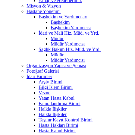
Amaç ve Hedeflerimiz
Misyon & Vizyon
Hastane Yönetimi
Başhekim ve Yardımcıları
Başhekim
Başhekim Yardımcısı
İdari ve Mali Hiz. Müd. ve Yrd.
Müdür
Müdür Yardımcısı
Sağlık Bakım Hiz. Müd. ve Yrd.
Müdür
Müdür Yardımcısı
Organizasyon Yapısı ve Şeması
Fotoğraf Galerisi
İdari Birimler
Arşiv Birimi
Bilgi İşlem Birimi
Vezne
Yatan Hasta Kabul
Faturalandırma Birimi
Halkla İlişkiler
Halkla İlişkiler
Taşınır Kayıt Kontrol Birimi
Hasta Hakları Birimi
Hasta Kabul Birimi