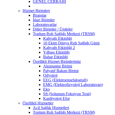
GENEL CERRAHİ
Hizmet Birimleri
Branşlar
İdari Birimler
Laboratuvarlar
Diğer Birimler / Üniteler
Toplum Ruh Sağlığı Merkezi (TRSM)
Kahvaltı Etkinliği
10 Ekim Dünya Ruh Sağlığı Günü
Kahvaltı Etkinliği 2
Yılbaşı Etkinliği
Bahar Etkinliği
Özellikli Hizmet Birimlerimiz
Akupuntur Birimi
Palyatif Bakım Birimi
Odyoloji
EEG (Elektroensefalografi)
EMG (Elektrofizyoloji Laboratuvarı)
Eko
Sft (Solunum Foksiyon Testi)
Kardiyoloji Efor
Özellikli Hizmetler
Acil Sağlık Hizmetleri
Toplum Ruh Sağlığı Merkezi (TRSM)