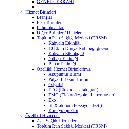
GENEL CERRAHİ
Hizmet Birimleri
Branşlar
İdari Birimler
Laboratuvarlar
Diğer Birimler / Üniteler
Toplum Ruh Sağlığı Merkezi (TRSM)
Kahvaltı Etkinliği
10 Ekim Dünya Ruh Sağlığı Günü
Kahvaltı Etkinliği 2
Yılbaşı Etkinliği
Bahar Etkinliği
Özellikli Hizmet Birimlerimiz
Akupuntur Birimi
Palyatif Bakım Birimi
Odyoloji
EEG (Elektroensefalografi)
EMG (Elektrofizyoloji Laboratuvarı)
Eko
Sft (Solunum Foksiyon Testi)
Kardiyoloji Efor
Özellikli Hizmetler
Acil Sağlık Hizmetleri
Toplum Ruh Sağlığı Merkezi (TRSM)