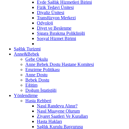
Evde Sağlık Hizmetleri Birimi
Fizik Tedavi Ünitesi
Diyaliz Ünitesi
Transfüzyon Merkezi
Odyoloji
Diyet ve Beslenme
Sigara Bırakma Polikliniği
Sosyal Hizmet Birimi
Sağlık Turizmi
Anne&Bebek
Gebe Okulu
Anne Bebek Dostu Hastane Komitesi
Emzirme Politikası
Anne Dostu
Bebek Dostu
Eğitim
Doğum İstatistiği
Yönlendirme
Hasta Rehberi
Nasıl Randevu Alınır?
Nasıl Muayene Olurum
Ziyaret Saatleri Ve Kuralları
Hasta Hakları
Sağlık Kurulu Başvurusu