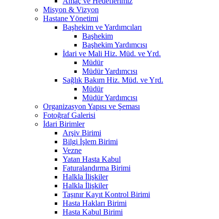
Amaç ve Hedeflerimiz
Misyon & Vizyon
Hastane Yönetimi
Başhekim ve Yardımcıları
Başhekim
Başhekim Yardımcısı
İdari ve Mali Hiz. Müd. ve Yrd.
Müdür
Müdür Yardımcısı
Sağlık Bakım Hiz. Müd. ve Yrd.
Müdür
Müdür Yardımcısı
Organizasyon Yapısı ve Şeması
Fotoğraf Galerisi
İdari Birimler
Arşiv Birimi
Bilgi İşlem Birimi
Vezne
Yatan Hasta Kabul
Faturalandırma Birimi
Halkla İlişkiler
Halkla İlişkiler
Taşınır Kayıt Kontrol Birimi
Hasta Hakları Birimi
Hasta Kabul Birimi