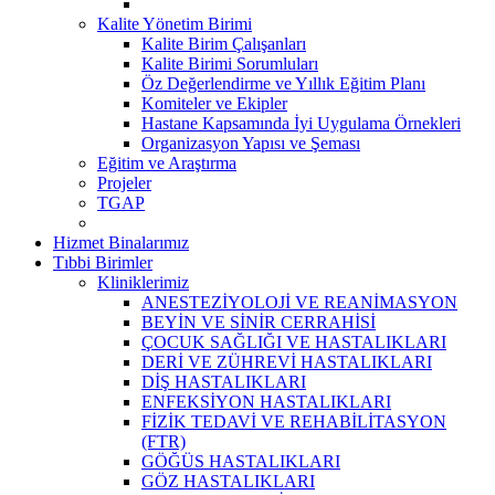
Kalite Yönetim Birimi
Kalite Birim Çalışanları
Kalite Birimi Sorumluları
Öz Değerlendirme ve Yıllık Eğitim Planı
Komiteler ve Ekipler
Hastane Kapsamında İyi Uygulama Örnekleri
Organizasyon Yapısı ve Şeması
Eğitim ve Araştırma
Projeler
TGAP
Hizmet Binalarımız
Tıbbi Birimler
Kliniklerimiz
ANESTEZİYOLOJİ VE REANİMASYON
BEYİN VE SİNİR CERRAHİSİ
ÇOCUK SAĞLIĞI VE HASTALIKLARI
DERİ VE ZÜHREVİ HASTALIKLARI
DİŞ HASTALIKLARI
ENFEKSİYON HASTALIKLARI
FİZİK TEDAVİ VE REHABİLİTASYON
(FTR)
GÖĞÜS HASTALIKLARI
GÖZ HASTALIKLARI