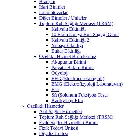
Branşlar
İdari Birimler
Laboratuvarlar
Diğer Birimler / Üniteler
Toplum Ruh Sağlığı Merkezi (TRSM)
Kahvaltı Etkinliği
10 Ekim Dünya Ruh Sağlığı Günü
Kahvaltı Etkinliği 2
Yılbaşı Etkinliği
Bahar Etkinliği
Özellikli Hizmet Birimlerimiz
Akupuntur Birimi
Palyatif Bakım Birimi
Odyoloji
EEG (Elektroensefalografi)
EMG (Elektrofizyoloji Laboratuvarı)
Eko
Sft (Solunum Foksiyon Testi)
Kardiyoloji Efor
Özellikli Hizmetler
Acil Sağlık Hizmetleri
Toplum Ruh Sağlığı Merkezi (TRSM)
Evde Sağlık Hizmetleri Birimi
Fizik Tedavi Ünitesi
Diyaliz Ünitesi