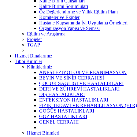
Kalite Birim Çalışanları
Kalite Birimi Sorumluları
Öz Değerlendirme ve Yıllık Eğitim Planı
Komiteler ve Ekipler
Hastane Kapsamında İyi Uygulama Örnekleri
Organizasyon Yapısı ve Şeması
Eğitim ve Araştırma
Projeler
TGAP
Hizmet Binalarımız
Tıbbi Birimler
Kliniklerimiz
ANESTEZİYOLOJİ VE REANİMASYON
BEYİN VE SİNİR CERRAHİSİ
ÇOCUK SAĞLIĞI VE HASTALIKLARI
DERİ VE ZÜHREVİ HASTALIKLARI
DİŞ HASTALIKLARI
ENFEKSİYON HASTALIKLARI
FİZİK TEDAVİ VE REHABİLİTASYON (FTR)
GÖĞÜS HASTALIKLARI
GÖZ HASTALIKLARI
GENEL CERRAHİ
Hizmet Birimleri