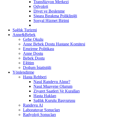
Transfüzyon Merkezi
Odyoloji
Diyet ve Beslenme
Sigara Bırakma Polikliniği
Sosyal Hizmet Birimi
Sağlık Turizmi
Anne&Bebek
Gebe Okulu
Anne Bebek Dostu Hastane Komitesi
Emzirme Politikası
Anne Dostu
Bebek Dostu
Eğitim
Doğum İstatistiği
Yönlendirme
Hasta Rehberi
Nasıl Randevu Alınır?
Nasıl Muayene Olurum
Ziyaret Saatleri Ve Kuralları
Hasta Hakları
Sağlık Kurulu Başvurusu
Randevu Al
Laboratuvar Sonuçları
Radyoloji Sonuçları