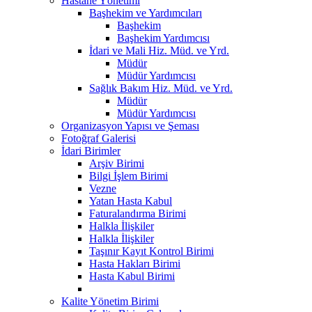
Hastane Yönetimi
Başhekim ve Yardımcıları
Başhekim
Başhekim Yardımcısı
İdari ve Mali Hiz. Müd. ve Yrd.
Müdür
Müdür Yardımcısı
Sağlık Bakım Hiz. Müd. ve Yrd.
Müdür
Müdür Yardımcısı
Organizasyon Yapısı ve Şeması
Fotoğraf Galerisi
İdari Birimler
Arşiv Birimi
Bilgi İşlem Birimi
Vezne
Yatan Hasta Kabul
Faturalandırma Birimi
Halkla İlişkiler
Halkla İlişkiler
Taşınır Kayıt Kontrol Birimi
Hasta Hakları Birimi
Hasta Kabul Birimi
Kalite Yönetim Birimi