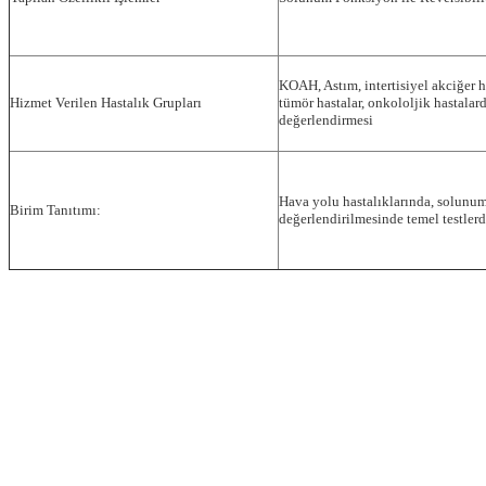
KOAH, Astım, intertisiyel akciğer ha
Hizmet Verilen Hastalık Grupları
tümör hastalar, onkololjik hastalar
değerlendirmesi
Hava yolu hastalıklarında, solunum
Birim Tanıtımı:
değerlendirilmesinde temel testlerde