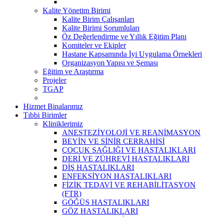
Kalite Yönetim Birimi
Kalite Birim Çalışanları
Kalite Birimi Sorumluları
Öz Değerlendirme ve Yıllık Eğitim Planı
Komiteler ve Ekipler
Hastane Kapsamında İyi Uygulama Örnekleri
Organizasyon Yapısı ve Şeması
Eğitim ve Araştırma
Projeler
TGAP
Hizmet Binalarımız
Tıbbi Birimler
Kliniklerimiz
ANESTEZİYOLOJİ VE REANİMASYON
BEYİN VE SİNİR CERRAHİSİ
ÇOCUK SAĞLIĞI VE HASTALIKLARI
DERİ VE ZÜHREVİ HASTALIKLARI
DİŞ HASTALIKLARI
ENFEKSİYON HASTALIKLARI
FİZİK TEDAVİ VE REHABİLİTASYON
(FTR)
GÖĞÜS HASTALIKLARI
GÖZ HASTALIKLARI