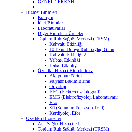
GENEL CERRAHİ
Hizmet Birimleri
Branşlar
İdari Birimler
Laboratuvarlar
Diğer Birimler / Üniteler
Toplum Ruh Sağlığı Merkezi (TRSM)
Kahvaltı Etkinliği
10 Ekim Dünya Ruh Sağlığı Günü
Kahvaltı Etkinliği 2
Yılbaşı Etkinliği
Bahar Etkinliği
Özellikli Hizmet Birimlerimiz
Akupuntur Birimi
Palyatif Bakım Birimi
Odyoloji
EEG (Elektroensefalografi)
EMG (Elektrofizyoloji Laboratuvarı)
Eko
Sft (Solunum Foksiyon Testi)
Kardiyoloji Efor
Özellikli Hizmetler
Acil Sağlık Hizmetleri
Toplum Ruh Sağlığı Merkezi (TRSM)