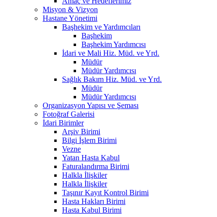
Amaç ve Hedeflerimiz
Misyon & Vizyon
Hastane Yönetimi
Başhekim ve Yardımcıları
Başhekim
Başhekim Yardımcısı
İdari ve Mali Hiz. Müd. ve Yrd.
Müdür
Müdür Yardımcısı
Sağlık Bakım Hiz. Müd. ve Yrd.
Müdür
Müdür Yardımcısı
Organizasyon Yapısı ve Şeması
Fotoğraf Galerisi
İdari Birimler
Arşiv Birimi
Bilgi İşlem Birimi
Vezne
Yatan Hasta Kabul
Faturalandırma Birimi
Halkla İlişkiler
Halkla İlişkiler
Taşınır Kayıt Kontrol Birimi
Hasta Hakları Birimi
Hasta Kabul Birimi