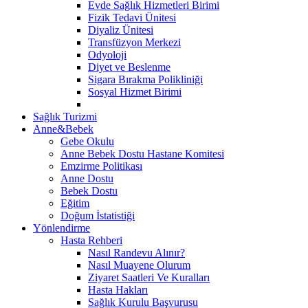
Evde Sağlık Hizmetleri Birimi
Fizik Tedavi Ünitesi
Diyaliz Ünitesi
Transfüzyon Merkezi
Odyoloji
Diyet ve Beslenme
Sigara Bırakma Polikliniği
Sosyal Hizmet Birimi
Sağlık Turizmi
Anne&Bebek
Gebe Okulu
Anne Bebek Dostu Hastane Komitesi
Emzirme Politikası
Anne Dostu
Bebek Dostu
Eğitim
Doğum İstatistiği
Yönlendirme
Hasta Rehberi
Nasıl Randevu Alınır?
Nasıl Muayene Olurum
Ziyaret Saatleri Ve Kuralları
Hasta Hakları
Sağlık Kurulu Başvurusu