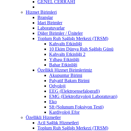
GENEL CERRAHİ
Hizmet Birimleri
Branşlar
İdari Birimler
Laboratuvarlar
Diğer Birimler / Üniteler
Toplum Ruh Sağlığı Merkezi (TRSM)
Kahvaltı Etkinliği
10 Ekim Dünya Ruh Sağlığı Günü
Kahvaltı Etkinliği 2
Yılbaşı Etkinliği
Bahar Etkinliği
Özellikli Hizmet Birimlerimiz
Akupuntur Birimi
Palyatif Bakım Birimi
Odyoloji
EEG (Elektroensefalografi)
EMG (Elektrofizyoloji Laboratuvarı)
Eko
Sft (Solunum Foksiyon Testi)
Kardiyoloji Efor
Özellikli Hizmetler
Acil Sağlık Hizmetleri
Toplum Ruh Sağlığı Merkezi (TRSM)