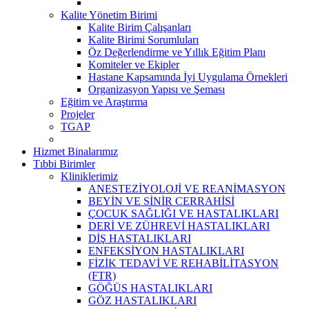
Kalite Yönetim Birimi
Kalite Birim Çalışanları
Kalite Birimi Sorumluları
Öz Değerlendirme ve Yıllık Eğitim Planı
Komiteler ve Ekipler
Hastane Kapsamında İyi Uygulama Örnekleri
Organizasyon Yapısı ve Şeması
Eğitim ve Araştırma
Projeler
TGAP
Hizmet Binalarımız
Tıbbi Birimler
Kliniklerimiz
ANESTEZİYOLOJİ VE REANİMASYON
BEYİN VE SİNİR CERRAHİSİ
ÇOCUK SAĞLIĞI VE HASTALIKLARI
DERİ VE ZÜHREVİ HASTALIKLARI
DİŞ HASTALIKLARI
ENFEKSİYON HASTALIKLARI
FİZİK TEDAVİ VE REHABİLİTASYON
(FTR)
GÖĞÜS HASTALIKLARI
GÖZ HASTALIKLARI