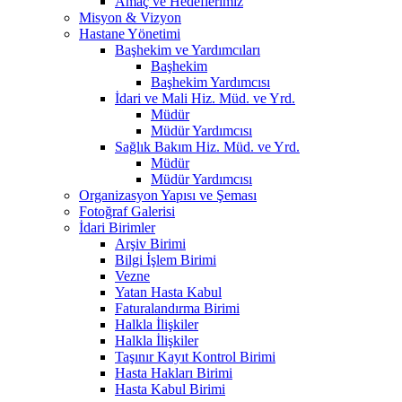
Amaç ve Hedeflerimiz
Misyon & Vizyon
Hastane Yönetimi
Başhekim ve Yardımcıları
Başhekim
Başhekim Yardımcısı
İdari ve Mali Hiz. Müd. ve Yrd.
Müdür
Müdür Yardımcısı
Sağlık Bakım Hiz. Müd. ve Yrd.
Müdür
Müdür Yardımcısı
Organizasyon Yapısı ve Şeması
Fotoğraf Galerisi
İdari Birimler
Arşiv Birimi
Bilgi İşlem Birimi
Vezne
Yatan Hasta Kabul
Faturalandırma Birimi
Halkla İlişkiler
Halkla İlişkiler
Taşınır Kayıt Kontrol Birimi
Hasta Hakları Birimi
Hasta Kabul Birimi