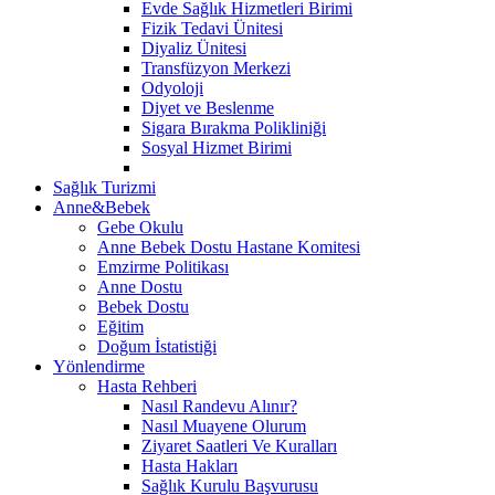
Evde Sağlık Hizmetleri Birimi
Fizik Tedavi Ünitesi
Diyaliz Ünitesi
Transfüzyon Merkezi
Odyoloji
Diyet ve Beslenme
Sigara Bırakma Polikliniği
Sosyal Hizmet Birimi
Sağlık Turizmi
Anne&Bebek
Gebe Okulu
Anne Bebek Dostu Hastane Komitesi
Emzirme Politikası
Anne Dostu
Bebek Dostu
Eğitim
Doğum İstatistiği
Yönlendirme
Hasta Rehberi
Nasıl Randevu Alınır?
Nasıl Muayene Olurum
Ziyaret Saatleri Ve Kuralları
Hasta Hakları
Sağlık Kurulu Başvurusu