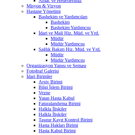
Amaç ve Hedeflerimiz
Misyon & Vizyon
Hastane Yönetimi
Başhekim ve Yardımcıları
Başhekim
Başhekim Yardımcısı
İdari ve Mali Hiz. Müd. ve Yrd.
Müdür
Müdür Yardımcısı
Sağlık Bakım Hiz. Müd. ve Yrd.
Müdür
Müdür Yardımcısı
Organizasyon Yapısı ve Şeması
Fotoğraf Galerisi
İdari Birimler
Arşiv Birimi
Bilgi İşlem Birimi
Vezne
Yatan Hasta Kabul
Faturalandırma Birimi
Halkla İlişkiler
Halkla İlişkiler
Taşınır Kayıt Kontrol Birimi
Hasta Hakları Birimi
Hasta Kabul Birimi