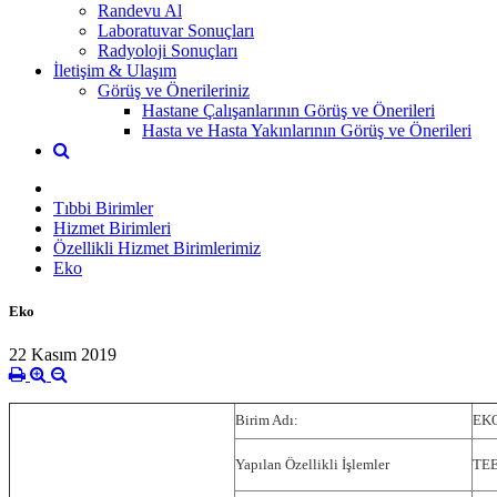
Randevu Al
Laboratuvar Sonuçları
Radyoloji Sonuçları
İletişim & Ulaşım
Görüş ve Önerileriniz
Hastane Çalışanlarının Görüş ve Önerileri
Hasta ve Hasta Yakınlarının Görüş ve Önerileri
Tıbbi Birimler
Hizmet Birimleri
Özellikli Hizmet Birimlerimiz
Eko
Eko
22 Kasım 2019
Birim Adı:
EKO
Yapılan Özellikli İşlemler
TEE