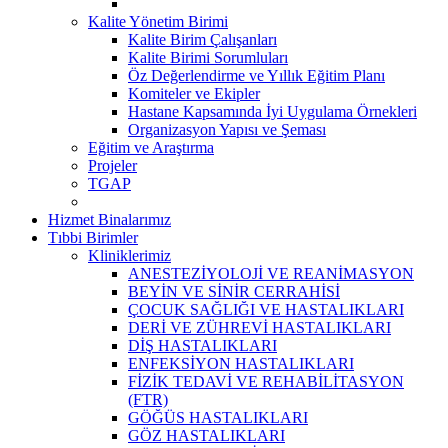
Kalite Yönetim Birimi
Kalite Birim Çalışanları
Kalite Birimi Sorumluları
Öz Değerlendirme ve Yıllık Eğitim Planı
Komiteler ve Ekipler
Hastane Kapsamında İyi Uygulama Örnekleri
Organizasyon Yapısı ve Şeması
Eğitim ve Araştırma
Projeler
TGAP
Hizmet Binalarımız
Tıbbi Birimler
Kliniklerimiz
ANESTEZİYOLOJİ VE REANİMASYON
BEYİN VE SİNİR CERRAHİSİ
ÇOCUK SAĞLIĞI VE HASTALIKLARI
DERİ VE ZÜHREVİ HASTALIKLARI
DİŞ HASTALIKLARI
ENFEKSİYON HASTALIKLARI
FİZİK TEDAVİ VE REHABİLİTASYON
(FTR)
GÖĞÜS HASTALIKLARI
GÖZ HASTALIKLARI