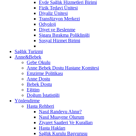
Evde Sağlık Hizmetleri Birimi
Fizik Tedavi Ünitesi
Diyaliz Ünitesi
Transfüzyon Merkezi
Odyoloji
Diyet ve Beslenme
Sigara Bırakma Polikliniği
Sosyal Hizmet Birimi
Sağlık Turizmi
Anne&Bebek
Gebe Okulu
Anne Bebek Dostu Hastane Komitesi
Emzirme Politikası
Anne Dostu
Bebek Dostu
Eğitim
Doğum İstatistiği
Yönlendirme
Hasta Rehberi
Nasıl Randevu Alınır?
Nasıl Muayene Olurum
Ziyaret Saatleri Ve Kuralları
Hasta Hakları
Sağlık Kurulu Başvurusu