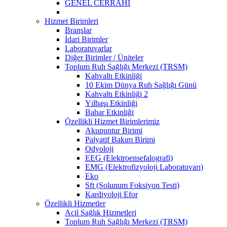
GENEL CERRAHİ
Hizmet Birimleri
Branşlar
İdari Birimler
Laboratuvarlar
Diğer Birimler / Üniteler
Toplum Ruh Sağlığı Merkezi (TRSM)
Kahvaltı Etkinliği
10 Ekim Dünya Ruh Sağlığı Günü
Kahvaltı Etkinliği 2
Yılbaşı Etkinliği
Bahar Etkinliği
Özellikli Hizmet Birimlerimiz
Akupuntur Birimi
Palyatif Bakım Birimi
Odyoloji
EEG (Elektroensefalografi)
EMG (Elektrofizyoloji Laboratuvarı)
Eko
Sft (Solunum Foksiyon Testi)
Kardiyoloji Efor
Özellikli Hizmetler
Acil Sağlık Hizmetleri
Toplum Ruh Sağlığı Merkezi (TRSM)