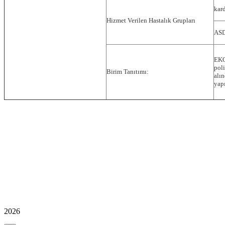
kard
Hizmet Verilen Hastalık Grupları
ASD
EKO
poli
Birim Tanıtımı:
alın
yapı
2026