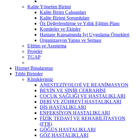
Kalite Yönetim Birimi
Kalite Birim Çalışanları
Kalite Birimi Sorumluları
Öz Değerlendirme ve Yıllık Eğitim Planı
Komiteler ve Ekipler
Hastane Kapsamında İyi Uygulama Örnekleri
Organizasyon Yapısı ve Şeması
Eğitim ve Araştırma
Projeler
TGAP
Hizmet Binalarımız
Tıbbi Birimler
Kliniklerimiz
ANESTEZİYOLOJİ VE REANİMASYON
BEYİN VE SİNİR CERRAHİSİ
ÇOCUK SAĞLIĞI VE HASTALIKLARI
DERİ VE ZÜHREVİ HASTALIKLARI
DİŞ HASTALIKLARI
ENFEKSİYON HASTALIKLARI
FİZİK TEDAVİ VE REHABİLİTASYON
(FTR)
GÖĞÜS HASTALIKLARI
GÖZ HASTALIKLARI