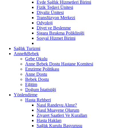
Evde Sağlık Hizmetleri Birimi
Fizik Tedavi Ünitesi
Diyaliz Ünitesi
Transfüzyon Merkezi
Odyoloji
Diyet ve Beslenme
Sigara Bırakma Polikliniği
Sosyal Hizmet Birimi
Sağlık Turizmi
Anne&Bebek
Gebe Okulu
Anne Bebek Dostu Hastane Komitesi
Emzirme Politikası
Anne Dostu
Bebek Dostu
Eğitim
Doğum İstatistiği
Yönlendirme
Hasta Rehberi
Nasıl Randevu Alınır?
Nasıl Muayene Olurum
Ziyaret Saatleri Ve Kuralları
Hasta Hakları
Sağlık Kurulu Başvurusu