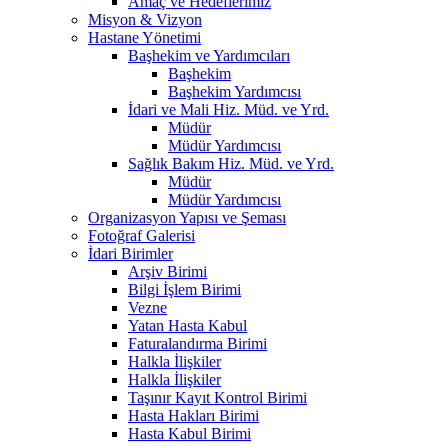
Amaç ve Hedeflerimiz
Misyon & Vizyon
Hastane Yönetimi
Başhekim ve Yardımcıları
Başhekim
Başhekim Yardımcısı
İdari ve Mali Hiz. Müd. ve Yrd.
Müdür
Müdür Yardımcısı
Sağlık Bakım Hiz. Müd. ve Yrd.
Müdür
Müdür Yardımcısı
Organizasyon Yapısı ve Şeması
Fotoğraf Galerisi
İdari Birimler
Arşiv Birimi
Bilgi İşlem Birimi
Vezne
Yatan Hasta Kabul
Faturalandırma Birimi
Halkla İlişkiler
Halkla İlişkiler
Taşınır Kayıt Kontrol Birimi
Hasta Hakları Birimi
Hasta Kabul Birimi