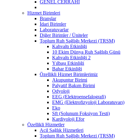
GENEL CERRAHİ
Hizmet Birimleri
Branşlar
İdari Birimler
Laboratuvarlar
Diğer Birimler / Üniteler
Toplum Ruh Sağlığı Merkezi (TRSM)
Kahvaltı Etkinliği
10 Ekim Dünya Ruh Sağlığı Günü
Kahvaltı Etkinliği 2
Yılbaşı Etkinliği
Bahar Etkinliği
Özellikli Hizmet Birimlerimiz
Akupuntur Birimi
Palyatif Bakım Birimi
Odyoloji
EEG (Elektroensefalografi)
EMG (Elektrofizyoloji Laboratuvarı)
Eko
Sft (Solunum Foksiyon Testi)
Kardiyoloji Efor
Özellikli Hizmetler
Acil Sağlık Hizmetleri
Toplum Ruh Sağlığı Merkezi (TRSM)