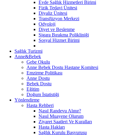
Evde Sağlık Hizmetleri Birimi
Fizik Tedavi Ünitesi
Diyaliz Ünitesi
Transfüzyon Merkezi
Odyoloji
Diyet ve Beslenme
Sigara Bırakma Polikliniği
Sosyal Hizmet Birimi
Sağlık Turizmi
Anne&Bebek
Gebe Okulu
Anne Bebek Dostu Hastane Komitesi
Emzirme Politikası
Anne Dostu
Bebek Dostu
Eğitim
Doğum İstatistiği
Yönlendirme
Hasta Rehberi
Nasıl Randevu Alınır?
Nasıl Muayene Olurum
Ziyaret Saatleri Ve Kuralları
Hasta Hakları
Sağlık Kurulu Başvurusu