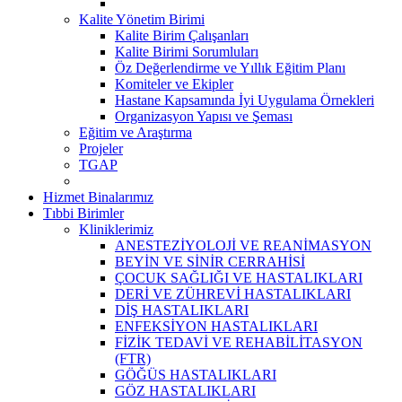
Kalite Yönetim Birimi
Kalite Birim Çalışanları
Kalite Birimi Sorumluları
Öz Değerlendirme ve Yıllık Eğitim Planı
Komiteler ve Ekipler
Hastane Kapsamında İyi Uygulama Örnekleri
Organizasyon Yapısı ve Şeması
Eğitim ve Araştırma
Projeler
TGAP
Hizmet Binalarımız
Tıbbi Birimler
Kliniklerimiz
ANESTEZİYOLOJİ VE REANİMASYON
BEYİN VE SİNİR CERRAHİSİ
ÇOCUK SAĞLIĞI VE HASTALIKLARI
DERİ VE ZÜHREVİ HASTALIKLARI
DİŞ HASTALIKLARI
ENFEKSİYON HASTALIKLARI
FİZİK TEDAVİ VE REHABİLİTASYON
(FTR)
GÖĞÜS HASTALIKLARI
GÖZ HASTALIKLARI