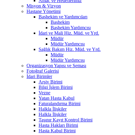
Amaç ve Hedeflerimiz
Misyon & Vizyon
Hastane Yönetimi
Başhekim ve Yardımcıları
Başhekim
Başhekim Yardımcısı
İdari ve Mali Hiz. Müd. ve Yrd.
Müdür
Müdür Yardımcısı
Sağlık Bakım Hiz. Müd. ve Yrd.
Müdür
Müdür Yardımcısı
Organizasyon Yapısı ve Şeması
Fotoğraf Galerisi
İdari Birimler
Arşiv Birimi
Bilgi İşlem Birimi
Vezne
Yatan Hasta Kabul
Faturalandırma Birimi
Halkla İlişkiler
Halkla İlişkiler
Taşınır Kayıt Kontrol Birimi
Hasta Hakları Birimi
Hasta Kabul Birimi