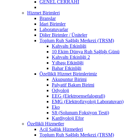
GENEL CERRAHİ
Hizmet Birimleri
Branşlar
İdari Birimler
Laboratuvarlar
Diğer Birimler / Üniteler
Toplum Ruh Sağlığı Merkezi (TRSM)
Kahvaltı Etkinliği
10 Ekim Dünya Ruh Sağlığı Günü
Kahvaltı Etkinliği 2
Yılbaşı Etkinliği
Bahar Etkinliği
Özellikli Hizmet Birimlerimiz
Akupuntur Birimi
Palyatif Bakım Birimi
Odyoloji
EEG (Elektroensefalografi)
EMG (Elektrofizyoloji Laboratuvarı)
Eko
Sft (Solunum Foksiyon Testi)
Kardiyoloji Efor
Özellikli Hizmetler
Acil Sağlık Hizmetleri
Toplum Ruh Sağlığı Merkezi (TRSM)