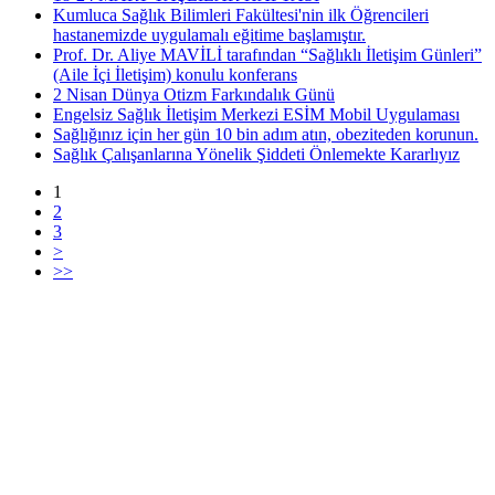
Kumluca Sağlık Bilimleri Fakültesi'nin ilk Öğrencileri
hastanemizde uygulamalı eğitime başlamıştır.
Prof. Dr. Aliye MAVİLİ tarafından “Sağlıklı İletişim Günleri”
(Aile İçi İletişim) konulu konferans
2 Nisan Dünya Otizm Farkındalık Günü
Engelsiz Sağlık İletişim Merkezi ESİM Mobil Uygulaması
Sağlığınız için her gün 10 bin adım atın, obeziteden korunun.
Sağlık Çalışanlarına Yönelik Şiddeti Önlemekte Kararlıyız
1
2
3
>
>>