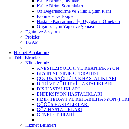
Kalite Birim Çalışanları
Kalite Birimi Sorumluları
Öz Değerlendirme ve Yıllık Eğitim Planı
Komiteler ve Ekipler
Hastane Kapsamında İyi Uygulama Örnekleri
Organizasyon Yapısı ve Şeması
Eğitim ve Araştırma
Projeler
TGAP
Hizmet Binalarımız
Tıbbi Birimler
Kliniklerimiz
ANESTEZİYOLOJİ VE REANİMASYON
BEYİN VE SİNİR CERRAHİSİ
ÇOCUK SAĞLIĞI VE HASTALIKLARI
DERİ VE ZÜHREVİ HASTALIKLARI
DİŞ HASTALIKLARI
ENFEKSİYON HASTALIKLARI
FİZİK TEDAVİ VE REHABİLİTASYON (FTR)
GÖĞÜS HASTALIKLARI
GÖZ HASTALIKLARI
GENEL CERRAHİ
Hizmet Birimleri