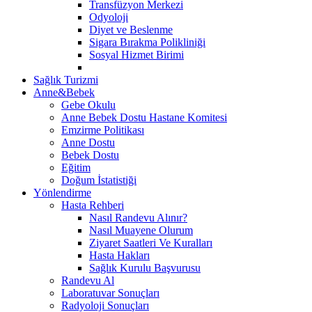
Transfüzyon Merkezi
Odyoloji
Diyet ve Beslenme
Sigara Bırakma Polikliniği
Sosyal Hizmet Birimi
Sağlık Turizmi
Anne&Bebek
Gebe Okulu
Anne Bebek Dostu Hastane Komitesi
Emzirme Politikası
Anne Dostu
Bebek Dostu
Eğitim
Doğum İstatistiği
Yönlendirme
Hasta Rehberi
Nasıl Randevu Alınır?
Nasıl Muayene Olurum
Ziyaret Saatleri Ve Kuralları
Hasta Hakları
Sağlık Kurulu Başvurusu
Randevu Al
Laboratuvar Sonuçları
Radyoloji Sonuçları