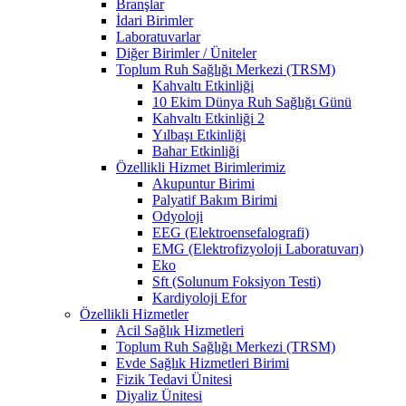
Branşlar
İdari Birimler
Laboratuvarlar
Diğer Birimler / Üniteler
Toplum Ruh Sağlığı Merkezi (TRSM)
Kahvaltı Etkinliği
10 Ekim Dünya Ruh Sağlığı Günü
Kahvaltı Etkinliği 2
Yılbaşı Etkinliği
Bahar Etkinliği
Özellikli Hizmet Birimlerimiz
Akupuntur Birimi
Palyatif Bakım Birimi
Odyoloji
EEG (Elektroensefalografi)
EMG (Elektrofizyoloji Laboratuvarı)
Eko
Sft (Solunum Foksiyon Testi)
Kardiyoloji Efor
Özellikli Hizmetler
Acil Sağlık Hizmetleri
Toplum Ruh Sağlığı Merkezi (TRSM)
Evde Sağlık Hizmetleri Birimi
Fizik Tedavi Ünitesi
Diyaliz Ünitesi