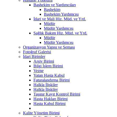
Hastane Yönetimi
Başhekim ve Yardımcıları
Başhekim
Başhekim Yardımcısı
İdari ve Mali Hiz. Müd. ve Yrd.
Müdür
Müdür Yardımcısı
Sağlık Bakım Hiz. Müd. ve Yrd.
Müdür
Müdür Yardımcısı
Organizasyon Yapısı ve Şeması
Fotoğraf Galerisi
İdari Birimler
Arşiv Birimi
Bilgi İşlem Birimi
Vezne
Yatan Hasta Kabul
Faturalandırma Birimi
Halkla İlişkiler
Halkla İlişkiler
Taşınır Kayıt Kontrol Birimi
Hasta Hakları Birimi
Hasta Kabul Birimi
Kalite Yönetim Birimi